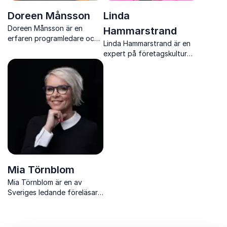
Doreen Månsson
Linda
Doreen Månsson är en
Hammarstrand
erfaren programledare och
Linda Hammarstrand är en
föreläsare som lyfter
expert på företagskultur
samhällsfrågor som
och ledarskap, med över 25
mångfald och fördomar på
års erfarenhet av att skapa
ett engagerande och
engagerande och
underhållande sätt.
framgångsrika
arbetsplatser.
Mia Törnblom
Mia Törnblom är en av
Sveriges ledande föreläsare
inom självledarskap och
personlig utveckling. Hon
inspirerar med sin positiva