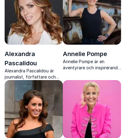
Alexandra
Annelie Pompe
Annelie Pompe är en
Pascalidou
äventyrare och inspirerande
Alexandra Pascalidou är
föreläsare med fokus på
journalist, författare och
motivation, mental träning
aktivist, med expertis inom
och personligt ledarskap,
mångfald, inkludering och
baserat på sina extrema
demokrati. Hon är en
upplevelser.
efterfrågad föreläsare och
moderator.