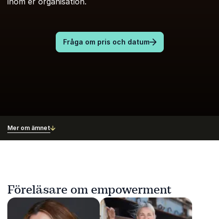
inom er organisation.
Fråga om pris och datum
Mer om ämnet
Föreläsare om empowerment