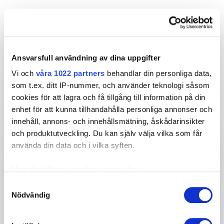
energi och praktiska råd.
Ansvarsfull användning av dina uppgifter
Vi och
våra 1022 partners
behandlar din personliga data,
Ditt namn
*
som t.ex. ditt IP-nummer, och använder teknologi såsom
cookies för att lagra och få tillgång till information på din
E-post
*
enhet för att kunna tillhandahålla personliga annonser och
innehåll, annons- och innehållsmätning, åskådarinsikter
och produktutveckling. Du kan själv välja vilka som får
Telefon
använda din data och i vilka syften.
Med din tillåtelse skulle vi även vilja:
Företag eller organisation
Samla in information om din geografiska plats
Samtyckesval
Nödvändig
som kan ha en noggrannhet på upp till flera meter
Info om ditt evenemang
Identifiera din enhet genom att aktivt skanna den
för specifika kännetecken (fingeravtryck)