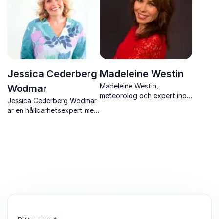
Jessica Cederberg
Madeleine Westin
Madeleine Westin,
Wodmar
meteorolog och expert inom
Jessica Cederberg Wodmar
klimat och miljö, förklarar
är en hållbarhetsexpert med
komplexa klimatfrågor på
över 500 föreläsningar
ett lättbegripligt sätt.
bakom sig. Hon inspirerar
Hennes föreläsningar
med konkreta lösningar för
engagerar och inspirerar.
att möta dagens
hållbarhetsutmaningar.