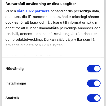
Ansvarsfull användning av dina uppgifter
Vi och
våra 1022 partners
behandlar din personliga data,
som t.ex. ditt IP-nummer, och använder teknologi såsom
cookies för att lagra och få tillgång till information på din
Därför ska du boka en
enhet för att kunna tillhandahålla personliga annonser och
innehåll, annons- och innehållsmätning, åskådarinsikter
föreläsning om klimatet
och produktutveckling. Du kan själv välja vilka som får
använda din data och i vilka syften.
Klimatfrågan har blivit allt mer central i både
Med din tillåtelse skulle vi även vilja:
samhällsdebatter och företagsstrategier.
Klimatförändringarnas påverkan på miljön, ekonomin
Samla in information om din geografiska plats
Samtyckesval
och människors liv är en av de största utmaningarna i
Nödvändig
som kan ha en noggrannhet på upp till flera meter
vår tid. För att möta denna utmaning krävs ett
Identifiera din enhet genom att aktivt skanna den
samarbete mellan regeringar, företag och individer
för specifika kännetecken (fingeravtryck)
Inställningar
för att skapa en hållbar framtid. Genom att boka en
Ta reda på mer om hur dina personliga uppgifter
talare inom klimat kan företag och organisationer få
behandlas och ställ in dina preferenser i
detaljsektionen
.
djupare förståelse för klimatfrågorna och vad de
Statistik
Du kan ändra eller dra tillbaka ditt samtycke när som
själva kan göra för att minska sin klimatpåverkan.
helst från cookie-förklaringen.