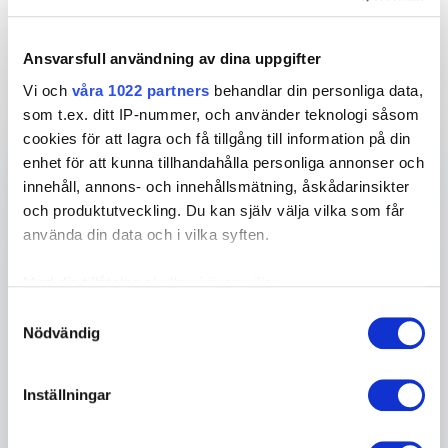
Ansvarsfull användning av dina uppgifter
Ditt namn
*
Vi och
våra 1022 partners
behandlar din personliga data,
som t.ex. ditt IP-nummer, och använder teknologi såsom
E-post
*
cookies för att lagra och få tillgång till information på din
enhet för att kunna tillhandahålla personliga annonser och
innehåll, annons- och innehållsmätning, åskådarinsikter
Telefon
och produktutveckling. Du kan själv välja vilka som får
använda din data och i vilka syften.
Företag eller organisation
Med din tillåtelse skulle vi även vilja:
Samla in information om din geografiska plats
Samtyckesval
Info om ditt evenemang
Nödvändig
som kan ha en noggrannhet på upp till flera meter
Identifiera din enhet genom att aktivt skanna den
för specifika kännetecken (fingeravtryck)
Inställningar
Ta reda på mer om hur dina personliga uppgifter
behandlas och ställ in dina preferenser i
detaljsektionen
.