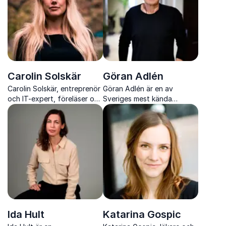
Carolin Solskär
Göran Adlén
Carolin Solskär, entreprenör
Göran Adlén är en av
och IT-expert, föreläser om
Sveriges mest kända
teknologi, innovation och
framtidsspanare, expert på
samarbete mellan
digitalisering och
generationer på framtidens
arbetsplatsutveckling, med
arbetsplats.
fokus på att skapa
attraktiva arbetsmiljöer.
Ida Hult
Katarina Gospic