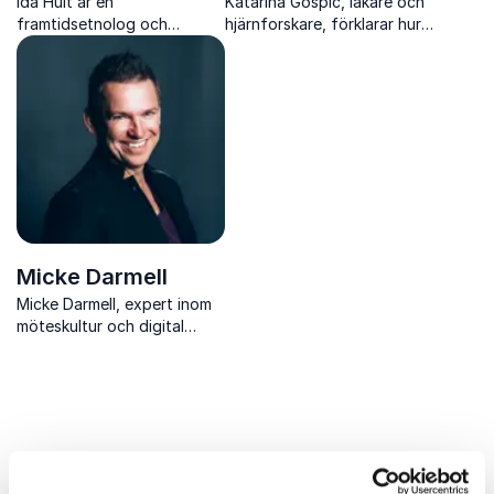
Ida Hult är en
Katarina Gospic, läkare och
framtidsetnolog och
hjärnforskare, förklarar hur
strateg som förklarar
vi kan förbättra prestation
mänskligt beteende och hur
och hälsa genom att förstå
det påverkar
hjärnans funktion och
affärsstrategier och
använda modern teknologi.
produktutveckling.
Micke Darmell
Micke Darmell, expert inom
möteskultur och digital
närvaro, föreläser om hur vi
kan skapa effektivare
möten och vara mer
närvarande i en uppkopplad
värld.