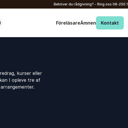
Behöver du rådgivning? - Ring oss
08-250 
Föreläsare
Ämnen
Kontakt
s
redrag, kurser eller
kan I opleve tre af
e arrangementer.