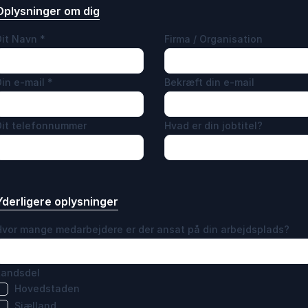
Oplysninger om dig
Dit Navn
*
Firma / Organisation
Din e-mail
*
Bekræft din e-mail
Dit telefonnummer
Hvad er din jobtitel?
Yderligere oplysninger
Hvor mange medarbejdere er der ansat på din arbejdsplads?
Landsdel
Hovedstaden
Sjælland