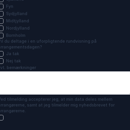
Fyn
Sydjylland
Midtjylland
Nordjylland
Bornholm
Vil du deltage i en uforpligtende rundvisning på
arrangementsdagen?
Ja tak
Nej tak
Evt. bemærkninger
Ved tilmelding accepterer jeg, at min data deles mellem
arrangørerne, samt at jeg tilmelder mig nyhedsbrevet for
arrangørerne.