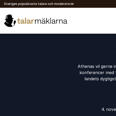
Sveriges populäraste talare och moderatorer
Athenas vil gerne i
konferencer med ti
landets dygtigs
4. nov