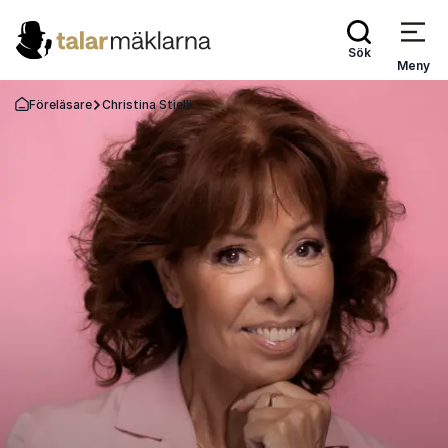
Sök
Meny
Föreläsare
Christina Stielli
Gå tillbaka till startsidan