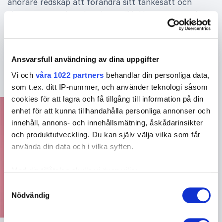
åhörare redskap att förändra sitt tankesätt och
skapa en mer givande arbetsmiljö. Hennes expertis
inom självledarskap, arbetsglädje och
förändringsarbete gör henne till ett givet val för
företag som vill utveckla sina medarbetare och skapa
Ansvarsfull användning av dina uppgifter
långsiktigt hållbara arbetsmiljöer.
Vi och
våra 1022 partners
behandlar din personliga data,
som t.ex. ditt IP-nummer, och använder teknologi såsom
cookies för att lagra och få tillgång till information på din
enhet för att kunna tillhandahålla personliga annonser och
innehåll, annons- och innehållsmätning, åskådarinsikter
och produktutveckling. Du kan själv välja vilka som får
använda din data och i vilka syften.
Med din tillåtelse skulle vi även vilja:
Samla in information om din geografiska plats
Samtyckesval
Nödvändig
som kan ha en noggrannhet på upp till flera meter
Identifiera din enhet genom att aktivt skanna den
för specifika kännetecken (fingeravtryck)