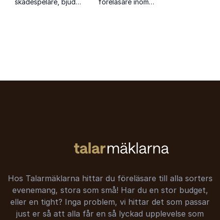
skådespelare, bjuder
föreläsare inom
på inspirerande
självledarskap och
föreläsningar om
personlig utveckling.
mod, livsbalans och
Hon inspirerar med
personlig utveckling
sin positiva energi
med humor och
och praktiska råd.
värme.
Hos Talarmäklarna hittar du föreläsare till alla sorters
evenemang, stora som små! Har du en stor budget,
eller en tight? Inga problem, vi hittar det som passar
just er så att alla får en så lyckad upplevelse som