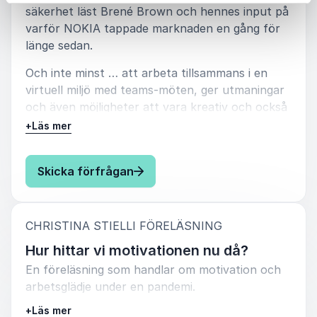
säkerhet läst Brené Brown och hennes input på
varför NOKIA tappade marknaden en gång för
länge sedan.
Och inte minst … att arbeta tillsammans i en
virtuell miljö med teams-möten, ger utmaningar
och även möjligheter att vara kreativ och också
utveckla relationer med förtroende. Frågan för
+
Läs mer
många är: Hur skapar och upprätthåller vi
förtroende utan personlig interaktion? Och även
: Christina Stielli Psykologisk t
Skicka förfrågan
då, när vi möts, vad behöver vi för att vara
effektiva och arbeta i en psykologisk trygghet?
Det här symboliserar ett tryggt team?
:
CHRISTINA STIELLI FÖRELÄSNING
Närvarande och engagerade medarbetare.
Hur hittar vi motivationen nu då?
En föreläsning som handlar om motivation och
Man visar att man förstår och vill förstå.
arbetsglädje under en pandemi.
Man anklagar inte varandra utan ställer
+
Läs mer
Det nya normala har ingen av oss någonsin