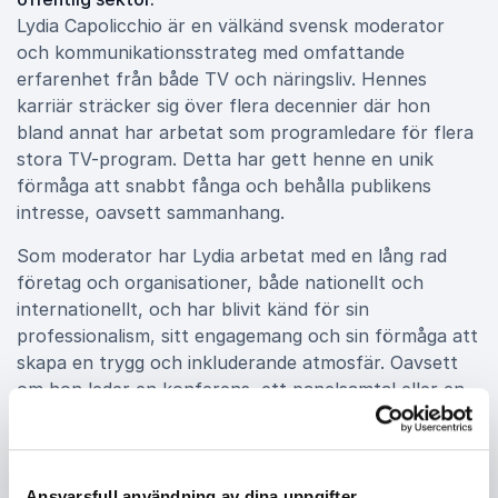
Lydia Capolicchio är en välkänd svensk moderator
och kommunikationsstrateg med omfattande
erfarenhet från både TV och näringsliv. Hennes
karriär sträcker sig över flera decennier där hon
bland annat har arbetat som programledare för flera
stora TV-program. Detta har gett henne en unik
förmåga att snabbt fånga och behålla publikens
intresse, oavsett sammanhang.
Som moderator har Lydia arbetat med en lång rad
företag och organisationer, både nationellt och
internationellt, och har blivit känd för sin
professionalism, sitt engagemang och sin förmåga att
skapa en trygg och inkluderande atmosfär. Oavsett
om hon leder en konferens, ett panelsamtal eller en
workshop, ser hon till att alla deltagare känner sig
sedda och hörda, vilket bidrar till en hög nivå av
engagemang och interaktion.
Ansvarsfull användning av dina uppgifter