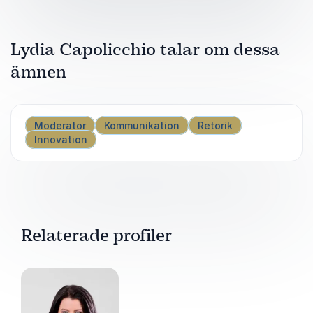
och stora evenemang, med ett fokus på att
skapa en stark koppling med publiken.
Lydia Capolicchio talar om dessa
ämnen
Moderator
Kommunikation
Retorik
Innovation
Relaterade profiler