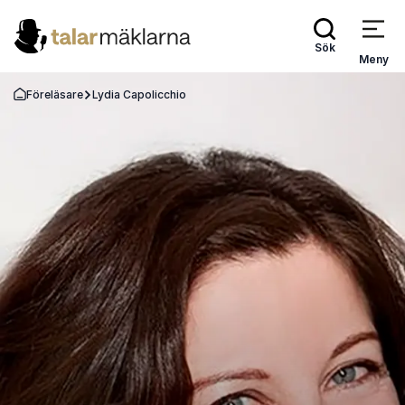
Sök
Meny
Föreläsare
Lydia Capolicchio
Gå tillbaka till startsidan