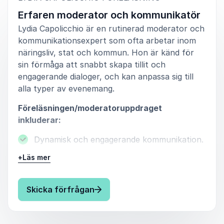
Erfaren moderator och kommunikatör
Lydia Capolicchio är en rutinerad moderator och
kommunikationsexpert som ofta arbetar inom
näringsliv, stat och kommun. Hon är känd för
sin förmåga att snabbt skapa tillit och
engagerande dialoger, och kan anpassa sig till
alla typer av evenemang.
Föreläsningen/moderatoruppdraget
inkluderar:
Dynamisk och engagerande kommunikation.
+
Läs mer
Erfarenhet från TV-program och stora
event.
: Lydia Capolicchio Erfaren mo
Skicka förfrågan
Corporate storytelling och hur det stärker
organisationer.
Lydia är den perfekta moderatorn för både små