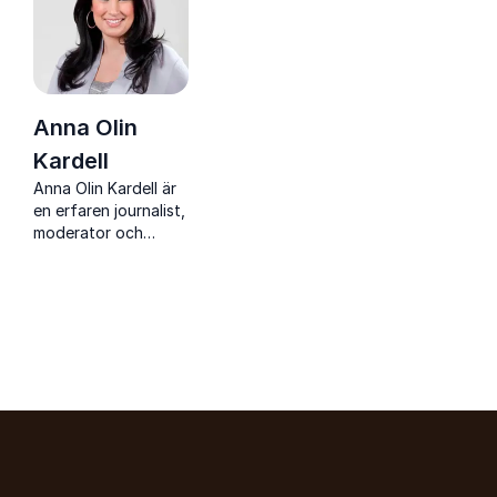
Anna Olin
Kardell
Anna Olin Kardell är
en erfaren journalist,
moderator och
föreläsare som
specialiserar sig på
personligt
varumärke,
entreprenörskap och
ledarskap.