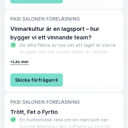
energi smittar och….. den räcker länge!
:
PASI SALONEN FÖRELÄSNING
Vinnarkultur är en lagsport – hur
bygger vi ett vinnande team?
De allra flesta av oss vet att laget är större
än jaget och att ensam sällan är särskilt
stark. Företagens utmaning med att bygga
+
Läs mer
ett lag av medarbetare som fungerar riktigt
bra tillsammans, lyfter individer och ger
varandra förutsättningarna att nå
: Pasi Salonen Vinnarkultur är e
Skicka förfrågan
framgång, kallas vinnarkultur. Det fungerar
precis likadant inom idrotten.
:
PASI SALONEN FÖRELÄSNING
Med humor och mycket energi ger Pasi
liknelser och jämförelser från sitt eget
Trött, Fet o Fyrtio
elitidrottande, samt tipsar om hur du börjar
En humoristisk resa om en man som var
bygga en vinnarkultur i ditt företag!
Svensk Mästare i den tuffaste av sporter,