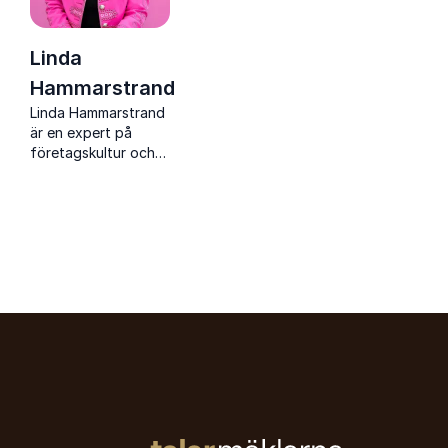
Linda
Hammarstrand
Linda Hammarstrand
är en expert på
företagskultur och
ledarskap, med över
25 års erfarenhet av
att skapa
engagerande och
framgångsrika
arbetsplatser.