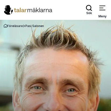
Sök
Meny
Föreläsare
Pasi Salonen
Gå tillbaka till startsidan