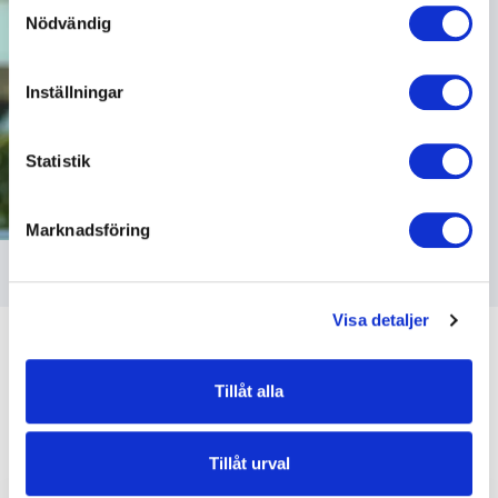
Samtyckesval
Nödvändig
som kan ha en noggrannhet på upp till flera meter
Identifiera din enhet genom att aktivt skanna den
för specifika kännetecken (fingeravtryck)
Inställningar
Ta reda på mer om hur dina personliga uppgifter
behandlas och ställ in dina preferenser i
detaljsektionen
.
Statistik
Du kan ändra eller dra tillbaka ditt samtycke när som
helst från cookie-förklaringen.
Marknadsföring
Vi använder enhetsidentifierare för att anpassa innehållet
och annonserna till användarna, tillhandahålla funktioner
för sociala medier och analysera vår trafik. Vi
Visa detaljer
vidarebefordrar även sådana identifierare och annan
information från din enhet till de sociala medier och
annons- och analysföretag som vi samarbetar med.
Tillåt alla
Dessa kan i sin tur kombinera informationen med annan
information som du har tillhandahållit eller som de har
samlat in när du har använt deras tjänster.
Tillåt urval