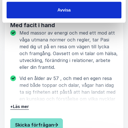
Föreläsningar
Avvisa
:
PASI SALONEN FÖRELÄSNING
Med facit i hand
Med massor av energi och med ett mod att
våga utmana normer och regler, tar Pasi
med dig ut på en resa om vägen till lycka
och framgång. Oavsett om vi talar om hälsa,
utveckling, förändring i relationer, arbete
eller din framtid.
Vid en ålder av 57 , och med en egen resa
med både toppar och dalar, vågar han idag
ta sig friheten att påstå att han landat med
en kunskap och förståelse om vilka nycklar
som ger just glädje och framgång i livet.
+
Läs mer
Pasi föreläser med mycket energi och glädje.
Han tar stor plats på scenen och hans
: Pasi Salonen Med facit i hand
Skicka förfrågan