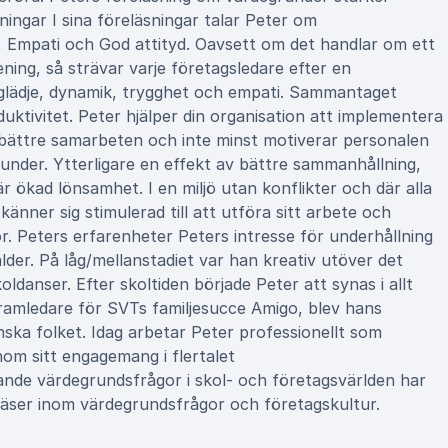
ingar I sina föreläsningar talar Peter om
, Empati och God attityd. Oavsett om det handlar om ett
ning, så strävar varje företagsledare efter en
glädje, dynamik, trygghet och empati. Sammantaget
duktivitet. Peter hjälper din organisation att implementera
ll bättre samarbeten och inte minst motiverar personalen
kunder. Ytterligare en effekt av bättre sammanhållning,
ökad lönsamhet. I en miljö utan konflikter och där alla
känner sig stimulerad till att utföra sitt arbete och
r. Peters erfarenheter Peters intresse för underhållning
ålder. På låg/mellanstadiet var han kreativ utöver det
ldanser. Efter skoltiden började Peter att synas i allt
amledare för SVTs familjesucce Amigo, blev hans
nska folket. Idag arbetar Peter professionellt som
nom sitt engagemang i flertalet
lande värdegrundsfrågor i skol- och företagsvärlden har
äser inom värdegrundsfrågor och företagskultur.