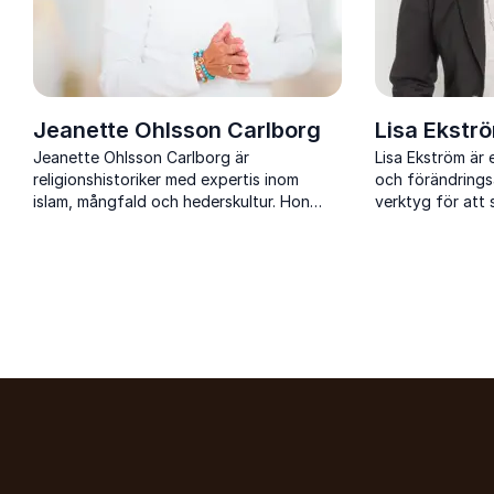
Jeanette Ohlsson Carlborg
Lisa Ekstr
Jeanette Ohlsson Carlborg är
Lisa Ekström är 
religionshistoriker med expertis inom
och förändrings
islam, mångfald och hederskultur. Hon
verktyg för att
hjälper företag och institutioner förstå
ansvarsfull arbet
och navigera interkulturella skillnader.