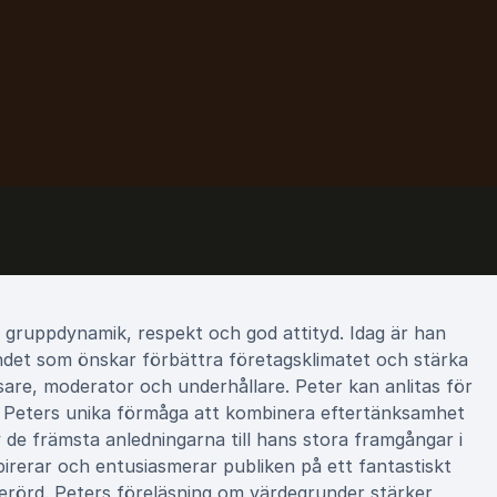
g gruppdynamik, respekt och god attityd. Idag är han
landet som önskar förbättra företagsklimatet och stärka
sare, moderator och underhållare. Peter kan anlitas för
r. Peters unika förmåga att kombinera eftertänksamhet
v de främsta anledningarna till hans stora framgångar i
erar och entusiasmerar publiken på ett fantastiskt
berörd. Peters föreläsning om värdegrunder stärker