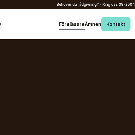
Behöver du rådgivning? - Ring oss
08-250 
Föreläsare
Ämnen
Kontakt
: @Model.ProfileFu
Skicka förfrågan
Ditt namn
*
Ring oss
08-250 150
E-post
*