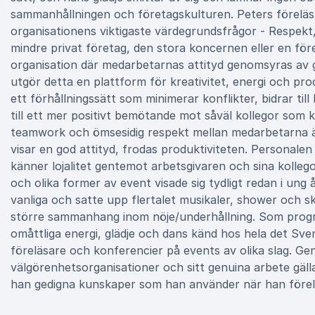
sammanhållningen och företagskulturen. Peters föreläsn
organisationens viktigaste värdegrundsfrågor - Respekt
mindre privat företag, den stora koncernen eller en före
organisation där medarbetarnas attityd genomsyras av 
utgör detta en plattform för kreativitet, energi och pro
ett förhållningssätt som minimerar konflikter, bidrar ti
till ett mer positivt bemötande mot såväl kollegor som 
teamwork och ömsesidig respekt mellan medarbetarna är 
visar en god attityd, frodas produktiviteten. Personalen 
känner lojalitet gentemot arbetsgivaren och sina kollego
och olika former av event visade sig tydligt redan i ung 
vanliga och satte upp flertalet musikaler, shower och sko
större sammanhang inom nöje/underhållning. Som progr
omåttliga energi, glädje och dans känd hos hela det Sve
föreläsare och konferencier på events av olika slag. Ge
välgörenhetsorganisationer och sitt genuina arbete gäl
han gedigna kunskaper som han använder när han förel