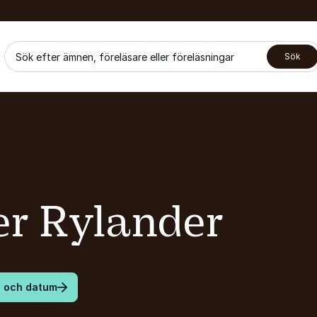
Sök efter ämnen, föreläsare eller föreläsningar
Sök
er Rylander
s och datum