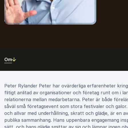
Om
Peter Rylander Peter har ovärderliga erfarenheter krin
flitigt anlitad av organisationer och företag runt om i 
relationerna mellan medarbetarna. Peter är både förelä
såväl små företagsevent som stora festivaler och galo
och allvar med underhållning, skratt och glädje, är en a
publika sammanhang. Hans uppenbara engagemang inspir
sätt, och hans glädje smittar av sig och lämnar ingen o