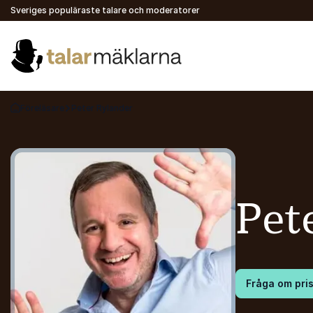
Sveriges populäraste talare och moderatorer
Föreläsare
Peter Rylander
Gå tillbaka till startsidan
Pet
Fråga om pri