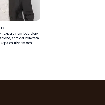
öm
en expert inom ledarskap
arbete, som ger konkreta
 skapa en trivsam och
smiljö.