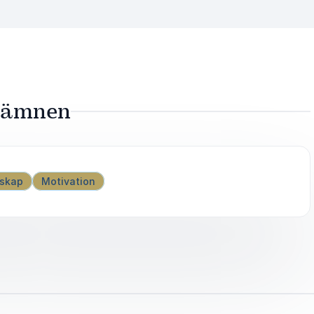
a ämnen
rskap
Motivation