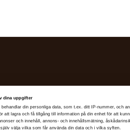
s evenemang, stora som små!
v dina uppgifter
ittar det som passar just
s
behandlar din personliga data, som t.ex. ditt IP-nummer, och a
att lagra och få tillgång till information på din enhet för att kun
annonser och innehåll, annons- och innehållsmätning, åskådarinsi
jälv välja vilka som får använda din data och i vilka syften.