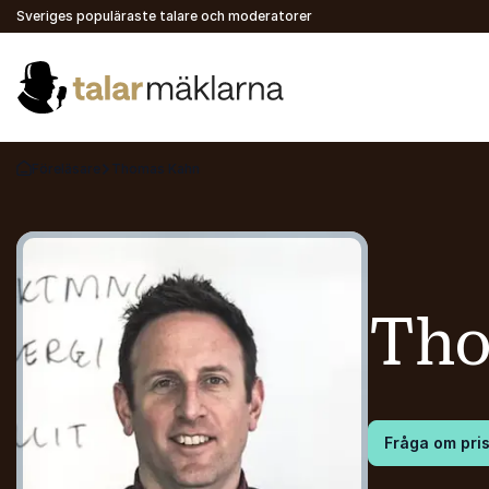
Sveriges populäraste talare och moderatorer
Föreläsare
Thomas Kahn
Gå tillbaka till startsidan
Tho
Fråga om pri