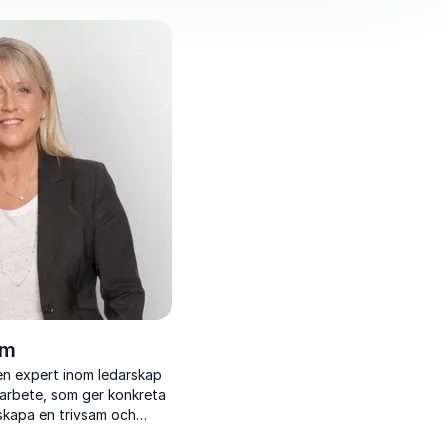
öm
en expert inom ledarskap
arbete, som ger konkreta
 skapa en trivsam och
smiljö.