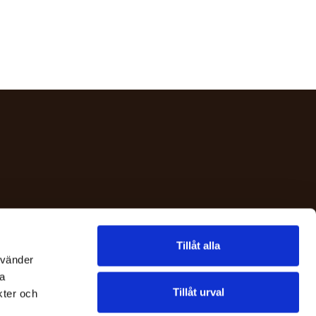
Tillåt alla
nvänder
na
Tillåt urval
kter och