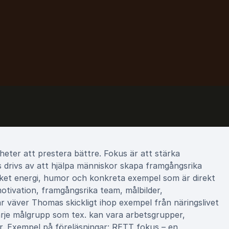
ter att prestera bättre. Fokus är att stärka
drivs av att hjälpa människor skapa framgångsrika
cket energi, humor och konkreta exempel som är direkt
tivation, framgångsrika team, målbilder,
r väver Thomas skickligt ihop exempel från näringslivet
arje målgrupp som tex. kan vara arbetsgrupper,
der. Exempel på föreläsningar: RETT fokus – en