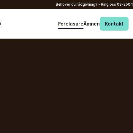
Behöver du rådgivning? - Ring oss
08-250 
Föreläsare
Ämnen
Kontakt
: @Model.ProfileFu
Skicka förfrågan
Ditt namn
*
Ring oss
08-250 150
E-post
*