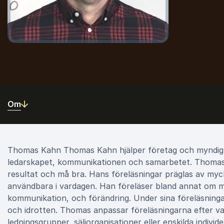
Om
Thomas Kahn Thomas Kahn hjälper företag och myndighe
ledarskapet, kommunikationen och samarbetet. Thomas 
resultat och må bra. Hans föreläsningar präglas av my
användbara i vardagen. Han föreläser bland annat om mo
kommunikation, och förändring. Under sina föreläsninga
och idrotten. Thomas anpassar föreläsningarna efter v
ledningsgrupper, säljorganisationer eller enskilda indivi