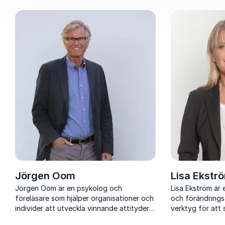
Jörgen Oom
Lisa Ekstr
Jörgen Oom är en psykolog och
Lisa Ekström är 
föreläsare som hjälper organisationer och
och förändrings
individer att utveckla vinnande attityder
verktyg för att
och nå högre mål genom motivation och
ansvarsfull arbet