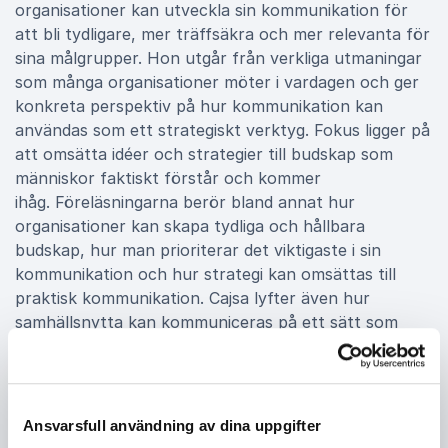
organisationer kan utveckla sin kommunikation för
att bli tydligare, mer träffsäkra och mer relevanta för
sina målgrupper. Hon utgår från verkliga utmaningar
som många organisationer möter i vardagen och ger
konkreta perspektiv på hur kommunikation kan
användas som ett strategiskt verktyg. Fokus ligger på
att omsätta idéer och strategier till budskap som
människor faktiskt förstår och kommer
ihåg. Föreläsningarna berör bland annat hur
organisationer kan skapa tydliga och hållbara
budskap, hur man prioriterar det viktigaste i sin
kommunikation och hur strategi kan omsättas till
praktisk kommunikation. Cajsa lyfter även hur
samhällsnytta kan kommuniceras på ett sätt som
känns både trovärdigt och mänskligt samt hur
kommunikation kan stärka relationen till målgrupper
och intressenter. Deltagarna får med sig konkreta
verktyg, nya perspektiv och inspiration som går att
Ansvarsfull användning av dina uppgifter
använda direkt i den egna verksamheten.