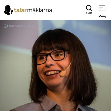
Sök
Meny
Föreläsare
Cajsa Rännar
Gå tillbaka till startsidan