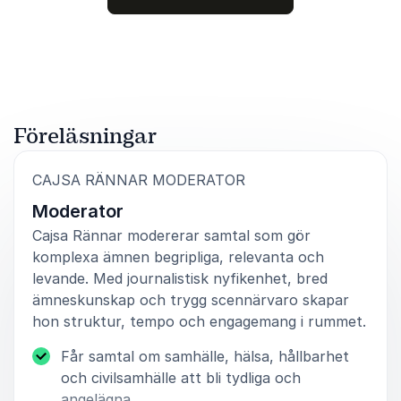
scen.
Betygsatt
5.00
/5 baserat på
7
Kundrecensioner
Fredrik Ektröm, CEO
Above the Clouds
Föreläsningar
5
av
5
Vi har jobbet med Cajsa Rännar ved to
arrangementer nå, og vi er strålende fornøyde. Hun
:
CAJSA RÄNNAR MODERATOR
er profesjonell, setter seg grundig inn i oppgavene
Moderator
og er en både spennende og utrolig dyktig
moderator. Cajsa skaper trygghet på scenen, får
Cajsa Rännar modererar samtal som gör
deltakerne til å føle seg komfortable og evner å løfte
komplexa ämnen begripliga, relevanta och
frem de beste historiene. Jeg kan anbefale henne på
levande. Med journalistisk nyfikenhet, bred
det varmeste.
ämneskunskap och trygg scennärvaro skapar
Annette Hoff
hon struktur, tempo och engagemang i rummet.
Norwegian Design Industry
Får samtal om samhälle, hälsa, hållbarhet
och civilsamhälle att bli tydliga och
angelägna