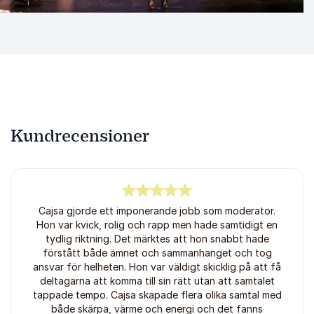
scen är Cajsa Rännar ett uppskattat val. Hennes
kombination av erfarenhet, kunskap och scenvana
gör henne till en inspirerande röst för verksamheter
som vill nå fram med det som verkligen betyder
något.
Kundrecensioner
5
av
Cajsa gjorde ett imponerande jobb som moderator.
5
Hon var kvick, rolig och rapp men hade samtidigt en
tydlig riktning. Det märktes att hon snabbt hade
förstått både ämnet och sammanhanget och tog
ansvar för helheten. Hon var väldigt skicklig på att få
deltagarna att komma till sin rätt utan att samtalet
tappade tempo. Cajsa skapade flera olika samtal med
både skärpa, värme och energi och det fanns