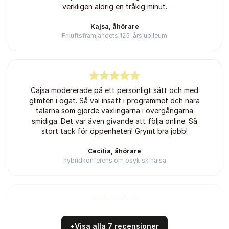
verkligen aldrig en tråkig minut.
Kajsa, åhörare
Friluftsfrämjandets 125-årsjubileum
5
av
Cajsa modererade på ett personligt sätt och med
5
glimten i ögat. Så väl insatt i programmet och nära
talarna som gjorde växlingarna i övergångarna
smidiga. Det var även givande att följa online. Så
stort tack för öppenheten! Grymt bra jobb!
Cecilia, åhörare
hybridkonferens om psykisk hälsa
5
av
Plockar upp det viktiga, skojar med det uppenbara
5
och undviker det ointressanta - en sådan stjärna på
+
Visa alla 7 recensioner