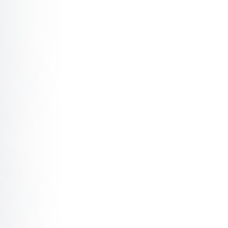
olm Få tiden att räcka till
olm AI i din arbetsdag - Spara tid, bli effektivare och mi