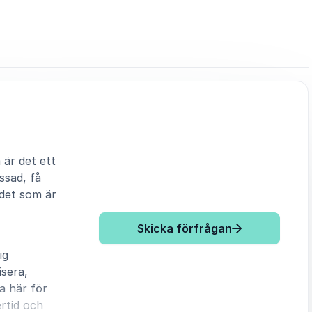
 är det ett
ssad, få
 det som är
: David Stiern
Skicka förfrågan
ig
sera,
a här för
rtid och