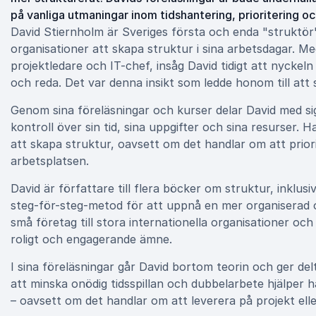
på vanliga utmaningar inom tidshantering, prioritering o
David Stiernholm är Sveriges första och enda "struktör",
organisationer att skapa struktur i sina arbetsdagar. M
projektledare och IT-chef, insåg David tidigt att nyckeln t
och reda. Det var denna insikt som ledde honom till att 
Genom sina föreläsningar och kurser delar David med sig
kontroll över sin tid, sina uppgifter och sina resurser.
att skapa struktur, oavsett om det handlar om att priori
arbetsplatsen.
David är författare till flera böcker om struktur, inklus
steg-för-steg-metod för att uppnå en mer organiserad 
små företag till stora internationella organisationer och h
roligt och engagerande ämne.
I sina föreläsningar går David bortom teorin och ger d
att minska onödig tidsspillan och dubbelarbete hjälper ha
– oavsett om det handlar om att leverera på projekt elle