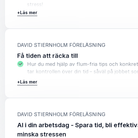
stress!
+
Läs mer
Längd: 45-90 min.
:
DAVID STIERNHOLM FÖRELÄSNING
Få tiden att räcka till
Hur du med hjälp av flum-fria tips och konkre
tar kontrollen över din tid
– såväl på jobbet s
det.
+
Läs mer
Går det att göra färre saker, och göra dem s
Ja, det går!
Föreläsningen passar perfekt för din kick-off,
:
DAVID STIERNHOLM FÖRELÄSNING
personaldag, ledningskonferens eller branschd
AI i din arbetsdag - Spara tid, bli effekti
Ta kontrollen över din tid, ditt liv och din käns
minska stressen
otillräcklighet.