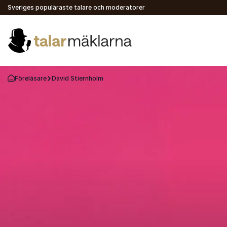
Sveriges populäraste talare och moderatorer
Föreläsare
David Stiernholm
Gå tillbaka till startsidan