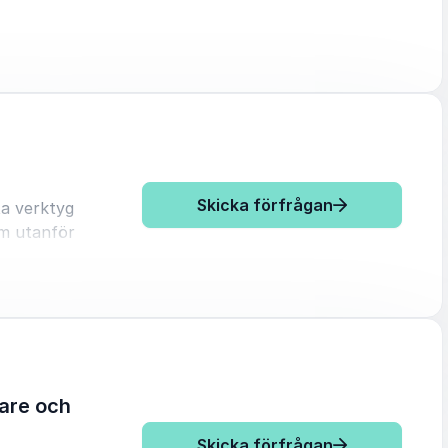
: David Stiernh
Skicka förfrågan
ta verktyg
om utanför
nabbare?
ag.
vare och
la av
: David Stiernh
Skicka förfrågan