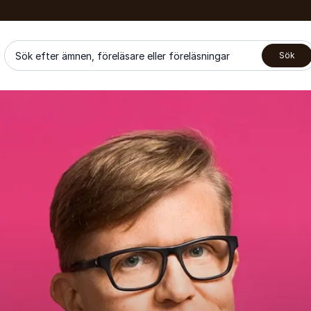
Sök efter ämnen, föreläsare eller föreläsningar
Sök