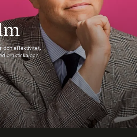
olm
 och effektivitet.
med praktiska och