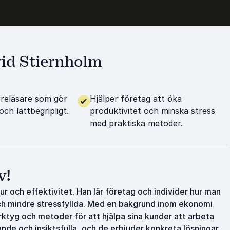
vid Stiernholm
öreläsare som gör
Hjälper företag att öka
och lättbegripligt.
produktivitet och minska stress
med praktiska metoder.
v!
ur och effektivitet. Han lär företag och individer hur man
ch mindre stressfyllda. Med en bakgrund inom ekonomi
rktyg och metoder för att hjälpa sina kunder att arbeta
ande och insiktsfulla, och de erbjuder konkreta lösningar