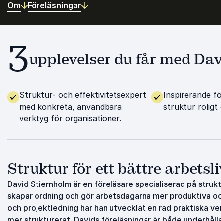
Om
Föreläsningar
3
upplevelser du får med Da
Struktur- och effektivitetsexpert
Inspirerande f
med konkreta, användbara
struktur roligt 
verktyg för organisationer.
Struktur för ett bättre arbetsli
David Stiernholm är en föreläsare specialiserad på strukt
skapar ordning och gör arbetsdagarna mer produktiva o
och projektledning har han utvecklat en rad praktiska ve
mer strukturerat. Davids föreläsningar är både underhåll