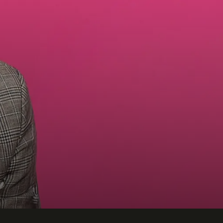
Telefon
Företag eller organisation
Info om ditt evenemang
Skicka förfrågan
Ring oss
08-250 150