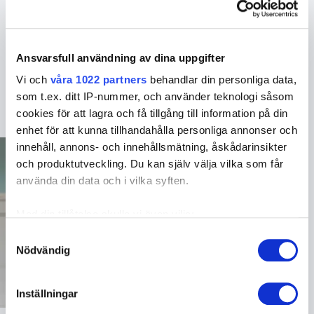
hon deltagarna de verktyg som behövs för att skapa
en mer inkluderande, öppen och effektiv
kommunikationsmiljö. Oavsett om det handlar om att
bemöta härskartekniker eller lära sig att tala inför en
Ansvarsfull användning av dina uppgifter
stor publik, levererar Elaine alltid på ett engagerande
Vi och
våra 1022 partners
behandlar din personliga data,
och resultatdrivande sätt.
som t.ex. ditt IP-nummer, och använder teknologi såsom
cookies för att lagra och få tillgång till information på din
enhet för att kunna tillhandahålla personliga annonser och
innehåll, annons- och innehållsmätning, åskådarinsikter
och produktutveckling. Du kan själv välja vilka som får
använda din data och i vilka syften.
Med din tillåtelse skulle vi även vilja:
Samla in information om din geografiska plats
Samtyckesval
Nödvändig
som kan ha en noggrannhet på upp till flera meter
Identifiera din enhet genom att aktivt skanna den
för specifika kännetecken (fingeravtryck)
Inställningar
Ta reda på mer om hur dina personliga uppgifter