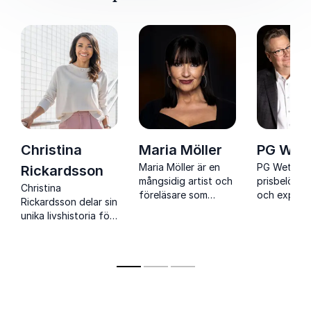
Christina
Maria Möller
PG Wett
Maria Möller är en
PG Wettsjö 
Rickardsson
mångsidig artist och
prisbelönt 
Christina
föreläsare som
och expert
Rickardsson delar sin
inspirerar med sina
kommunikat
unika livshistoria för
kunskaper om
motivation
att belysa frågor om
kommunikation,
försäljning
mångfald och
röstens kraft och
3500 förelä
kulturella skillnader.
personlig utveckling.
engagerar 
Hon inspirerar till
humor och p
ökad förståelse och
exempel.
samhörighet.