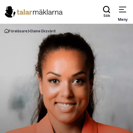
Sök
Meny
Föreläsare
Elaine Eksvärd
Gå tillbaka till startsidan