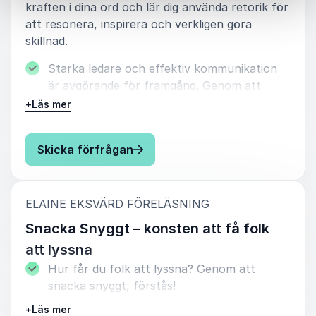
kraften i dina ord och lär dig använda retorik för
att resonera, inspirera och verkligen göra
skillnad.
Starka ledare och effektiv kommunikation
är avgörande för framgång. Genom att
identifiera och undvika fallgropar kan
+
Läs mer
produktiviteten öka, arbetskulturen
förbättras och relationer inom
: Elaine Eksvärd Kraftfullt ledar
Skicka förfrågan
organisationen stärkas, vilket kan ge en
tydlig konkurrensfördel.
Elaine guidar genom kommunikativa
:
ELAINE EKSVÄRD FÖRELÄSNING
utmaningar med praktiska exempel och
Snacka Snyggt – konsten att få folk
personliga anekdoter. Hon delar insikter om
att lyssna
balans mellan ledarskap och makt, och visar
hur positiv kommunikation kan bli
Hur får du folk att lyssna? Genom att
företagets hemliga vapen.
snacka snyggt, förstås!
Deltagarna får en exklusiv guide med
+
Läs mer
Denna föreläsning ger dig tips på hur du