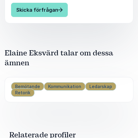
I den här föreläsningen ger Elaine Eksvärd
: Elaine Eksvärd Vardagsmakt - 
Skicka förfrågan
dig tio nya maktstrategier som tar dig dit du
vill.
Elaine Eksvärd talar om dessa
ämnen
Bemötande
Kommunikation
Ledarskap
Retorik
Relaterade profiler