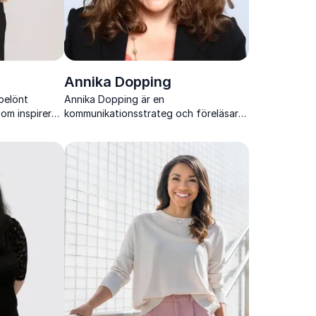
Annika Dopping
belönt
Annika Dopping är en
som inspirerar
kommunikationsstrateg och föreläsare
dering,
med expertis inom hälsa, hållbarhet och
mänskligt beteende. Hon inspirerar och
stärker grupper och individer.