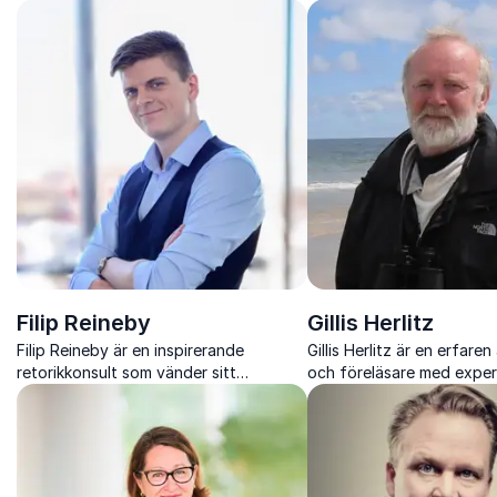
kulturkrockar, affärskommunikation och
utveckling och hur man ö
hur man skapar bättre samarbeten över
hinder med positivt tänka
nationsgränser.
Filip Reineby
Gillis Herlitz
Filip Reineby är en inspirerande
Gillis Herlitz är en erfare
retorikkonsult som vänder sitt
och föreläsare med exper
talhandikapp till en styrka. Han
kulturmöten och mångfal
motiverar människor att tala modigt
på mänskliga möten och 
och sprida välvilja.