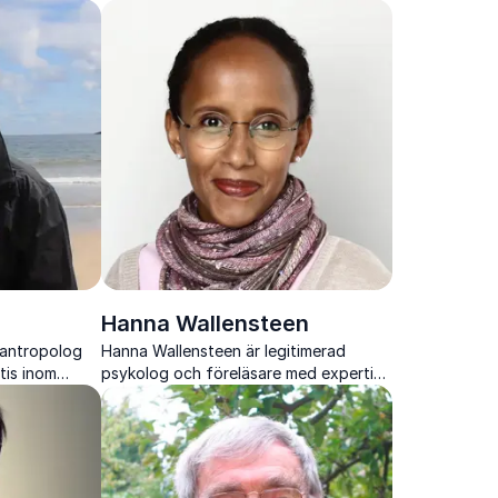
vervinner
individer att förbättra sin
nde.
kommunikation och sitt ledarskap med
moderna verktyg.
Hanna Wallensteen
n antropolog
Hanna Wallensteen är legitimerad
tis inom
psykolog och föreläsare med expertis
d, med fokus
inom mångfald, rasism och
samarbete.
inkluderande arbetsmiljöer.