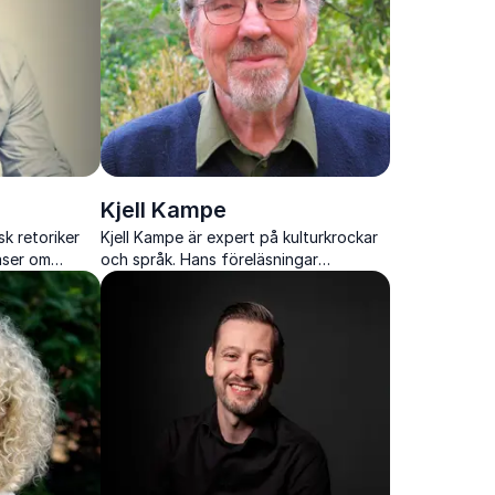
Kjell Kampe
sk retoriker
Kjell Kampe är expert på kulturkrockar
äser om
och språk. Hans föreläsningar
. Hans
kombinerar humor, insikter och
 värme, humor
praktiska tips om hur vi kan förstå och
hantera skillnader mellan kulturer.