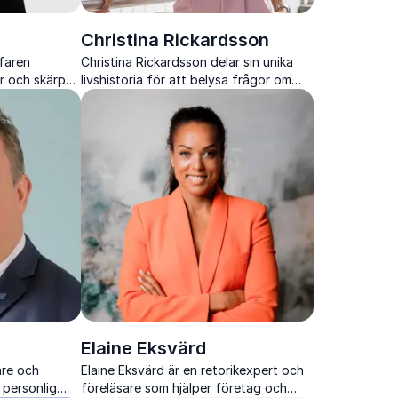
Christina Rickardsson
rfaren
Christina Rickardsson delar sin unika
r och skärpa
livshistoria för att belysa frågor om
m mångfald,
mångfald och kulturella skillnader. Hon
 rättigheter.
inspirerar till ökad förståelse och
samhörighet.
Elaine Eksvärd
are och
Elaine Eksvärd är en retorikexpert och
 personlig
föreläsare som hjälper företag och