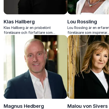
Klas Hallberg
Lou Rossling
Klas Hallberg är en prisbelönt
Lou Rossling är en erfare
föreläsare och författare som
föreläsare som inspirerar
kombinerar humor och allvar för att
organisationer att leda me
leverera kraftfulla budskap om
med fokus på empati, hål
ledarskap, kundrelationer och
glädje i arbetet.
förändring.
Magnus Hedberg
Malou von Sivers