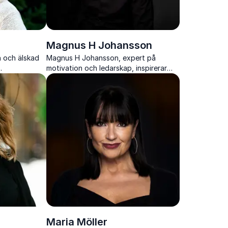
Magnus H Johansson
n och älskad
Magnus H Johansson, expert på
motivation och ledarskap, inspirerar
d hjärtat,
med humor och konkreta metoder för
lbarhet och
att stärka drivkraft och arbetsglädje.
Maria Möller