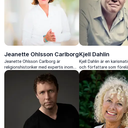
Jeanette Ohlsson Carlborg
Kjell Dahlin
Jeanette Ohlsson Carlborg är
Kjell Dahlin är en karismati
religionshistoriker med expertis inom
och författare som förel
islam, mångfald och hederskultur. Hon
strategisk kommunikation
hjälper företag och institutioner förstå
föreläsningar kombinerar
och navigera interkulturella skillnader.
och djupa insikter.