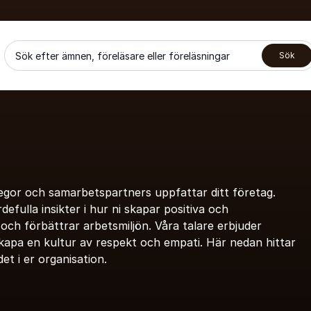
Sök efter ämnen, föreläsare eller föreläsningar
Sök
egor och samarbetspartners uppfattar ditt företag.
fulla insikter i hur ni skapar positiva och
och förbättrar arbetsmiljön. Våra talare erbjuder
kapa en kultur av respekt och empati. Här nedan hittar
t i er organisation.