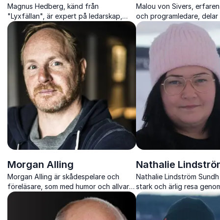
Magnus Hedberg, känd från
Malou von Sivers, erfaren 
"Lyxfällan", är expert på ledarskap,
och programledare, delar
försäljning och beteendeförändringar.
sin expertis inom kommun
Han inspirerar till varaktig förändring
intervjuteknik för att ska
både professionellt och privat.
engagerande och produkt
Morgan Alling
Nathalie Lindstr
Morgan Alling är skådespelare och
Nathalie Lindström Sundh
föreläsare, som med humor och allvar
stark och ärlig resa geno
talar om konflikthantering, mobbning
ohälsa och vägen tillbaka ti
och hur man övervinner negativa
erfarenheter.