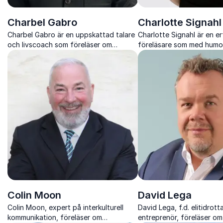
Charbel Gabro
Charlotte Signahl
Charbel Gabro är en uppskattad talare
Charlotte Signahl är en e
och livscoach som föreläser om
föreläsare som med humo
mångfald, integration och hur vi kan
belyser viktiga ämnen so
övervinna utanförskap genom att
jämställdhet och mänskliga
bygga starkare gemenskaper.
Colin Moon
David Lega
Colin Moon, expert på interkulturell
David Lega, f.d. elitidrott
kommunikation, föreläser om
entreprenör, föreläser om