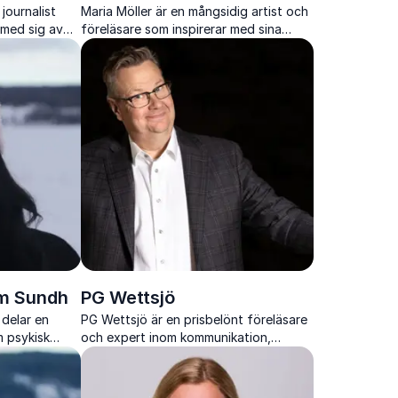
journalist
Maria Möller är en mångsidig artist och
 med sig av
föreläsare som inspirerar med sina
ikation och
kunskaper om kommunikation, röstens
pa
kraft och personlig utveckling.
iva möten.
öm Sundh
PG Wettsjö
 delar en
PG Wettsjö är en prisbelönt föreläsare
m psykisk
och expert inom kommunikation,
ll livet.
motivation och försäljning. Med över
3500 föreläsningar engagerar han med
humor och praktiska exempel.