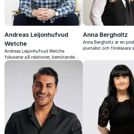
Andreas Leijonhufvud
Anna Bergholtz
Anna Bergholtz är en pris
Wetche
journalist och föreläsare 
Andreas Leijonhufvud Wetche
med sina insikter om inklu
fokuserar på relationer, bemötande
ledarskap och mod.
och säljande service. Han hjälper
organisationer att bygga starkare
kund- och teamrelationer för långsiktig
framgång.