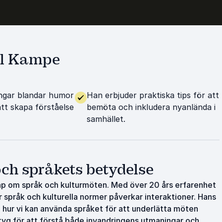
ell Kampe
ngar blandar humor
Han erbjuder praktiska tips för att
att skapa förståelse
bemöta och inkludera nyanlända i
samhället.
ch språkets betydelse
ap om språk och kulturmöten. Med över 20 års erfarenhet
r språk och kulturella normer påverkar interaktioner. Hans
h hur vi kan använda språket för att underlätta möten
ktyg för att förstå både invandringens utmaningar och