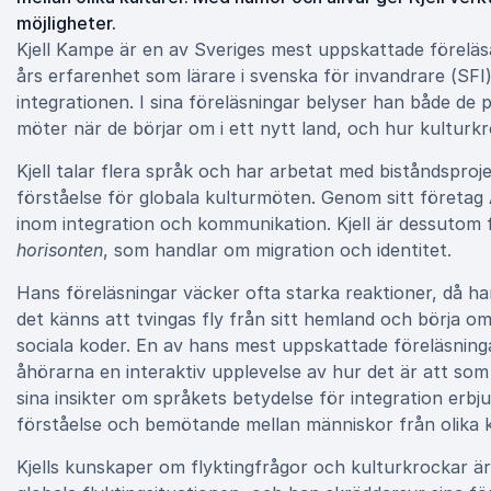
möjligheter.
Kjell Kampe är en av Sveriges mest uppskattade förelä
års erfarenhet som lärare i svenska för invandrare (SFI)
integrationen. I sina föreläsningar belyser han både d
möter när de börjar om i ett nytt land, och hur kulturkr
Kjell talar flera språk och har arbetat med biståndsproj
förståelse för globala kulturmöten. Genom sitt företag
inom integration och kommunikation. Kjell är dessutom f
horisonten
, som handlar om migration och identitet.
Hans föreläsningar väcker ofta starka reaktioner, då ha
det känns att tvingas fly från sitt hemland och börja 
sociala koder. En av hans mest uppskattade föreläsning
åhörarna en interaktiv upplevelse av hur det är att som 
sina insikter om språkets betydelse för integration erbj
förståelse och bemötande mellan människor från olika k
Kjells kunskaper om flyktingfrågor och kulturkrockar ä