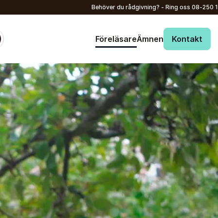
Behöver du rådgivning? - Ring oss
08-250 
Föreläsare
Ämnen
Kontakt
: @Model.ProfileFu
Skicka förfrågan
Ditt namn
*
Ring oss
08-250 150
E-post
*