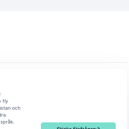
n
 fly
istan och
dra
 språk.
: Kjell Kampe 