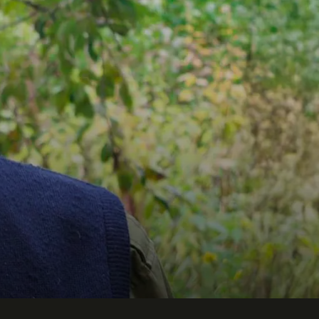
Telefon
Företag eller organisation
Info om ditt evenemang
Skicka förfrågan
Ring oss
08-250 150