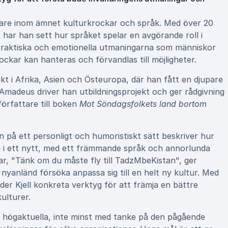
sare inom ämnet kulturkrockar och språk. Med över 20
 har han sett hur språket spelar en avgörande roll i
e praktiska och emotionella utmaningarna som människor
ockar kan hanteras och förvandlas till möjligheter.
ekt i Afrika, Asien och Östeuropa, där han fått en djupare
 Amadeus driver han utbildningsprojekt och ger rådgivning
örfattare till boken
Mot Söndagsfolkets land bortom
n på ett personligt och humoristiskt sätt beskriver hur
om i ett nytt, med ett främmande språk och annorlunda
ar, "Tänk om du måste fly till TadzMbeKistan", ger
nyanländ försöka anpassa sig till en helt ny kultur. Med
uder Kjell konkreta verktyg för att främja en bättre
ulturer.
r högaktuella, inte minst med tanke på den pågående