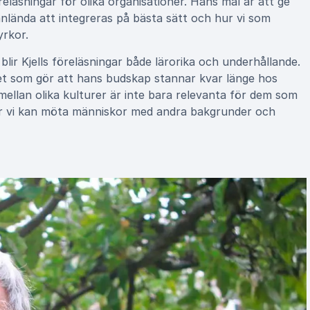
reläsningar för olika organisationer. Hans mål är att ge
anlända att integreras på bästa sätt och hur vi som
yrkor.
lir Kjells föreläsningar både lärorika och underhållande.
et som gör att hans budskap stannar kvar länge hos
mellan olika kulturer är inte bara relevanta för dem som
 hur vi kan möta människor med andra bakgrunder och