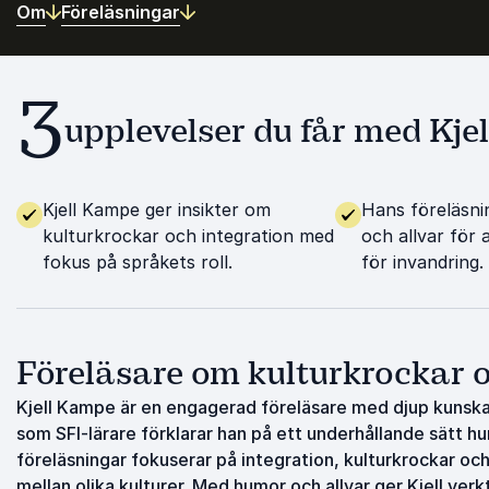
Om
Föreläsningar
3
upplevelser du får med Kj
Kjell Kampe ger insikter om
Hans föreläsni
kulturkrockar och integration med
och allvar för 
fokus på språkets roll.
för invandring.
Föreläsare om kulturkrockar o
Kjell Kampe är en engagerad föreläsare med djup kunsk
som SFI-lärare förklarar han på ett underhållande sätt hu
föreläsningar fokuserar på integration, kulturkrockar oc
mellan olika kulturer. Med humor och allvar ger Kjell ver