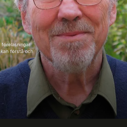
 föreläsningar
 kan förstå och