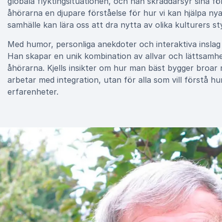
globala flyktingsituationen, och han skräddarsyr sina fö
åhörarna en djupare förståelse för hur vi kan hjälpa ny
samhälle kan lära oss att dra nytta av olika kulturers st
Med humor, personliga anekdoter och interaktiva inslag b
Han skapar en unik kombination av allvar och lättsamh
åhörarna. Kjells insikter om hur man bäst bygger broar 
arbetar med integration, utan för alla som vill förstå
erfarenheter.