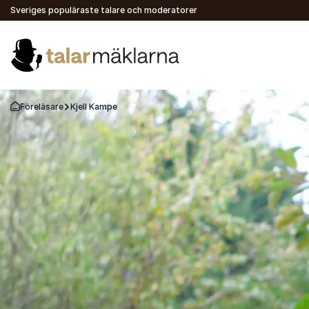
Sveriges populäraste talare och moderatorer
Föreläsare
Kjell Kampe
Gå tillbaka till startsidan