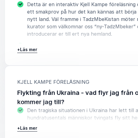
Detta är en interaktiv Kjell Kampe föreläsning 
ett smakprov på hur det kan kännas att börja 
nytt land. Väl framme i TadzMbeKistan möter 
kurator som välkomnar oss “ny-TadzMbeker”
introducerar er till ert nya hemland.
Efter kuratorns introduktion och en kort språk
+
Läs mer
och på – tadzMbeKiska glider föreställningen ö
föreläsning som väcker tankar och diskussion
det kan vara att hamna i ett land där majoritet
tänker och gör på ett sätt vi inte är vana vid.
:
KJELL KAMPE FÖRELÄSNING
Detta är en underhållande (skratt utlovas!) och
Flykting från Ukraina - vad flyr jag från
föreläsning som väcker insikter om hur vi på b
kommer jag till?
kan ta emot, hjälpa och bemöta den som är ny 
Den tragiska situationen i Ukraina har lett till 
hundratusentals människor tvingats fly sitt h
Men vad innebär det att komma från ett öste
+
Läs mer
land som länge varit en förtryck del i det forn