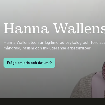
Hanna Wallen
Hanna Wallensteen är legitimerad psykolog och föreläs
mångfald, rasism och inkluderande arbetsmiljöer.
Fråga om pris och datum