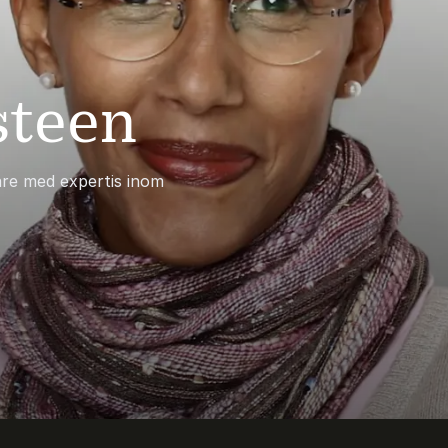
steen
are med expertis inom