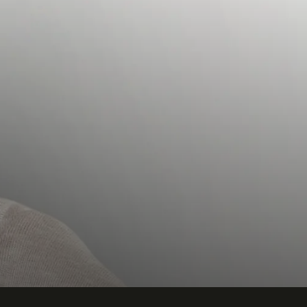
Telefon
Företag eller organisation
Info om ditt evenemang
Skicka förfrågan
Ring oss
08-250 150