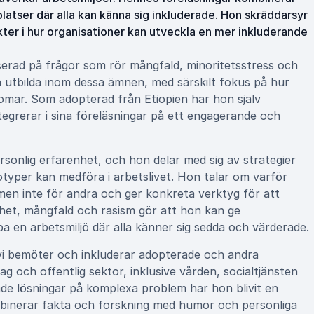
latser där alla kan känna sig inkluderade. Hon skräddarsyr
kter i hur organisationer kan utveckla en mer inkluderande
serad på frågor som rör mångfald, minoritetsstress och
h utbilda inom dessa ämnen, med särskilt fokus på hur
domar. Som adopterad från Etiopien har hon själv
tegrerar i sina föreläsningar på ett engagerande och
sonlig erfarenhet, och hon delar med sig av strategier
typer kan medföra i arbetslivet. Hon talar om varför
men inte för andra och ger konkreta verktyg för att
het, mångfald och rasism gör att hon kan ge
pa en arbetsmiljö där alla känner sig sedda och värderade.
 vi bemöter och inkluderar adopterade och andra
g och offentlig sektor, inklusive vården, socialtjänsten
de lösningar på komplexa problem har hon blivit en
binerar fakta och forskning med humor och personliga