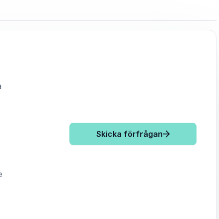
a
: Hanna Walle
Skicka förfrågan
e