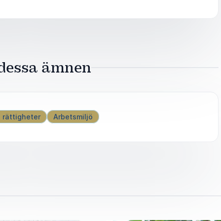
efter
t veta mer
 dessa ämnen
 rättigheter
Arbetsmiljö