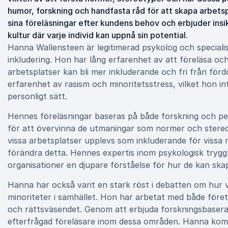
humor, forskning och handfasta råd för att skapa arbetsp
sina föreläsningar efter kundens behov och erbjuder insi
kultur där varje individ kan uppnå sin potential.
Hanna Wallensteen är legitimerad psykolog och speciali
inkludering. Hon har lång erfarenhet av att föreläsa oc
arbetsplatser kan bli mer inkluderande och fri från för
erfarenhet av rasism och minoritetsstress, vilket hon in
personligt sätt.
Hennes föreläsningar baseras på både forskning och per
för att övervinna de utmaningar som normer och stereo
vissa arbetsplatser upplevs som inkluderande för vissa 
förändra detta. Hennes expertis inom psykologisk trygg
organisationer en djupare förståelse för hur de kan ska
Hanna har också varit en stark röst i debatten om hur
minoriteter i samhället. Hon har arbetat med både företa
och rättsväsendet. Genom att erbjuda forskningsbasera
efterfrågad föreläsare inom dessa områden. Hanna kom