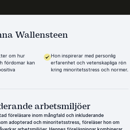
anna Wallensteen
kter om hur
Hon inspirerar med personlig
ch fördomar kan
erfarenhet och vetenskapliga rön
positiva
kring minoritetsstress och normer.
derande arbetsmiljöer
tad föreläsare inom mångfald och inkluderande
 som adopterad och minoritetsstress, föreläser hon om
påverkar arbetsmiljöer. Hennes föreläsningar kombinerar