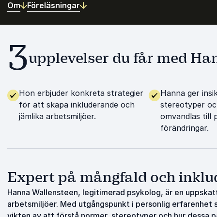
Om
Föreläsningar
3
upplevelser du får med H
Hon erbjuder konkreta strategier
Hanna ger insi
för att skapa inkluderande och
stereotyper o
jämlika arbetsmiljöer.
omvandlas till 
förändringar.
Expert på mångfald och inklu
Hanna Wallensteen, legitimerad psykolog, är en uppskat
arbetsmiljöer. Med utgångspunkt i personlig erfarenhet
vikten av att förstå normer, stereotyper och hur dessa 