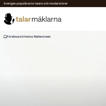
Sveriges populäraste talare och moderatorer
Föreläsare
Hanna Wallensteen
Gå tillbaka till startsidan