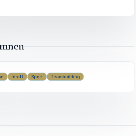
kan
ämnen
on
Idrott
Sport
Teambuilding