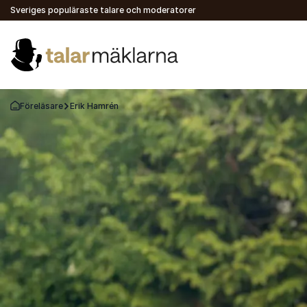
Sveriges populäraste talare och moderatorer
Föreläsare
Erik Hamrén
Gå tillbaka till startsidan