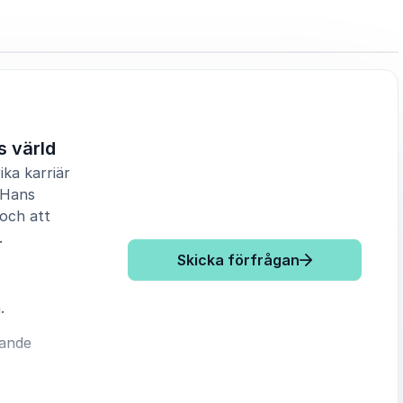
s värld
ika karriär
 Hans
 och att
.
: Erik Hamrén 
Skicka förfrågan
.
rande
g.