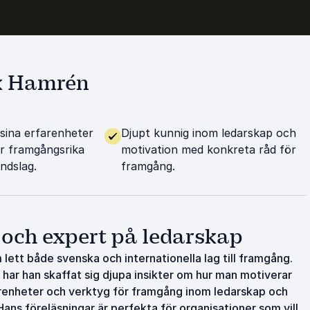
ik Hamrén
 sina erfarenheter
Djupt kunnig inom ledarskap och
r framgångsrika
motivation med konkreta råd för
ndslag.
framgång.
 och expert på ledarskap
lett både svenska och internationella lag till framgång.
har han skaffat sig djupa insikter om hur man motiverar
farenheter och verktyg för framgång inom ledarskap och
ans föreläsningar är perfekta för organisationer som vill