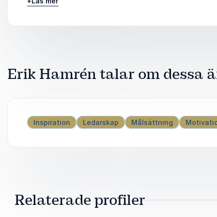
+
Läs mer
Eriks inspirerande berättelser och ledarskapstips 
appliceras på både idrott och näringsliv.
Erik Hamrén talar om dessa 
Inspiration
Ledarskap
Målsättning
Motivati
Relaterade profiler