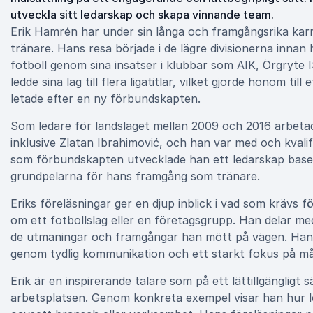
utveckla sitt ledarskap och skapa vinnande team.
Erik Hamrén har under sin långa och framgångsrika karri
tränare. Hans resa började i de lägre divisionerna innan
fotboll genom sina insatser i klubbar som AIK, Örgryte
ledde sina lag till flera ligatitlar, vilket gjorde honom t
letade efter en ny förbundskapten.
Som ledare för landslaget mellan 2009 och 2016 arbetade
inklusive Zlatan Ibrahimović, och han var med och kvalifi
som förbundskapten utvecklade han ett ledarskap basera
grundpelarna för hans framgång som tränare.
Eriks föreläsningar ger en djup inblick i vad som krävs 
om ett fotbollslag eller en företagsgrupp. Han delar med 
de utmaningar och framgångar han mött på vägen. Hans 
genom tydlig kommunikation och ett starkt fokus på må
Erik är en inspirerande talare som på ett lättillgängligt s
arbetsplatsen. Genom konkreta exempel visar han hur le