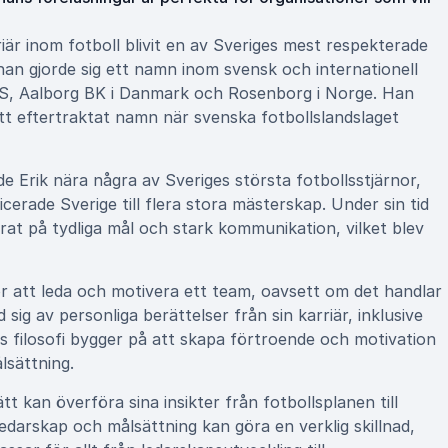
är inom fotboll blivit en av Sveriges mest respekterade
 han gjorde sig ett namn inom svensk och internationell
 IS, Aalborg BK i Danmark och Rosenborg i Norge. Han
ill ett eftertraktat namn när svenska fotbollslandslaget
 Erik nära några av Sveriges största fotbollsstjärnor,
cerade Sverige till flera stora mästerskap. Under sin tid
t på tydliga mål och stark kommunikation, vilket blev
för att leda och motivera ett team, oavsett om det handlar
sig av personliga berättelser från sin karriär, inklusive
filosofi bygger på att skapa förtroende och motivation
lsättning.
ätt kan överföra sina insikter från fotbollsplanen till
darskap och målsättning kan göra en verklig skillnad,