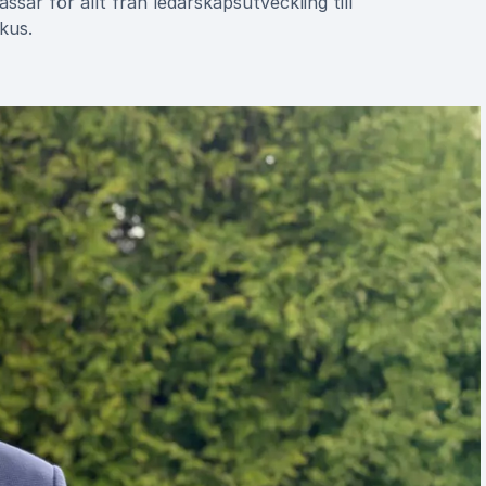
sar för allt från ledarskapsutveckling till
kus.