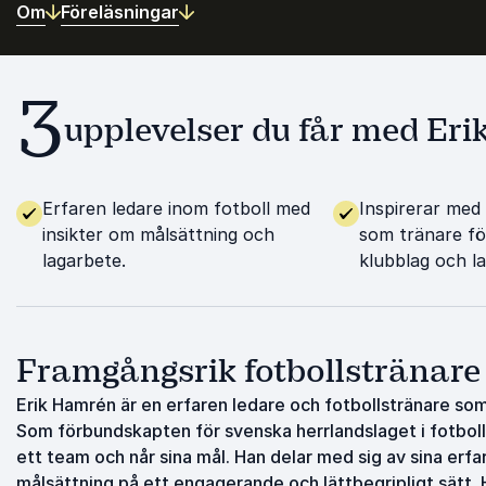
Om
Föreläsningar
3
upplevelser du får med Er
Erfaren ledare inom fotboll med
Inspirerar med
insikter om målsättning och
som tränare fö
lagarbete.
klubblag och la
Framgångsrik fotbollstränare
Erik Hamrén är en erfaren ledare och fotbollstränare som 
Som förbundskapten för svenska herrlandslaget i fotboll 
ett team och når sina mål. Han delar med sig av sina er
målsättning på ett engagerande och lättbegripligt sätt. H