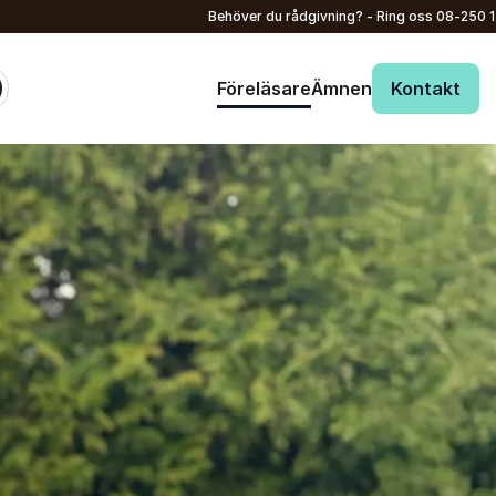
Behöver du rådgivning? - Ring oss
08-250 
Föreläsare
Ämnen
Kontakt
: @Model.ProfileFu
Skicka förfrågan
Ditt namn
*
Ring oss
08-250 150
E-post
*