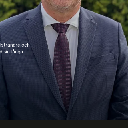
lstränare och
d sin långa