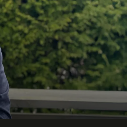
Telefon
Företag eller organisation
Info om ditt evenemang
Skicka förfrågan
Ring oss
08-250 150