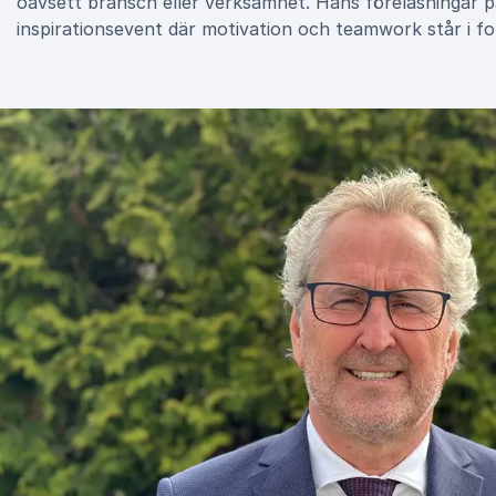
oavsett bransch eller verksamhet. Hans föreläsningar pas
inspirationsevent där motivation och teamwork står i fo