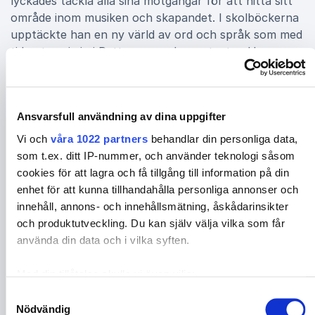
lyckades tackla alla sina motgångar för att hitta sitt
område inom musiken och skapandet. I skolböckerna
upptäckte han en ny värld av ord och språk som med
tiden tog sig in i Petters svenska raptexter. Han
berättar också om hur en subkultur som hip hopen
gav honom självförtroendet tillbaka och något att
identifiera sig med. Petters föreläsningar Petter är
Ansvarsfull användning av dina uppgifter
aktuell med tre olika föreläsningar: “Så blev jag
artist” - Petter berättar personligt och engagerat om
Vi och
våra 1022 partners
behandlar din personliga data,
hur han på ren vilja och envishet klarade av skolåren.
som t.ex. ditt IP-nummer, och använder teknologi såsom
Genom hiphopen byggde han upp sitt självförtroende
cookies för att lagra och få tillgång till information på din
och hittade också sitt eget sätt att uttrycka sig på.
enhet för att kunna tillhandahålla personliga annonser och
Med exempel från sitt eget liv pratar han om vikten
innehåll, annons- och innehållsmätning, åskådarinsikter
av att gå sin egen väg och övervinna motgångar.
och produktutveckling. Du kan själv välja vilka som får
“Artisten, varumärket och entreprenören” – En
använda din data och i vilka syften.
föreläsning om Petters kreativa entreprenörskap och
imponerande artistkarriär. Föreläsningen ger en
Med din tillåtelse skulle vi även vilja:
intressant inblick i hans framgångsrika arbetsliv.
Samla in information om din geografiska plats som
Samtyckesval
Dessutom får du tips kring nytänkande när det gäller
Nödvändig
kan ha en noggrannhet på upp till flera meter