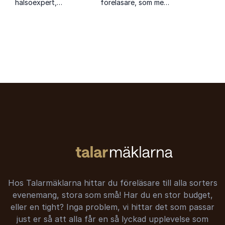
hälsoexpert,
föreläsare, som med
erbjuder inspirerande
humor och allvar
föreläsningar om
talar om
stresshantering och
konflikthantering,
välbefinnande
mobbning och hur
baserade på
man övervinner
gedigen vetenskap.
negativa
erfarenheter.
Hos Talarmäklarna hittar du föreläsare till alla sorters
evenemang, stora som små! Har du en stor budget,
eller en tight? Inga problem, vi hittar det som passar
just er så att alla får en så lyckad upplevelse som